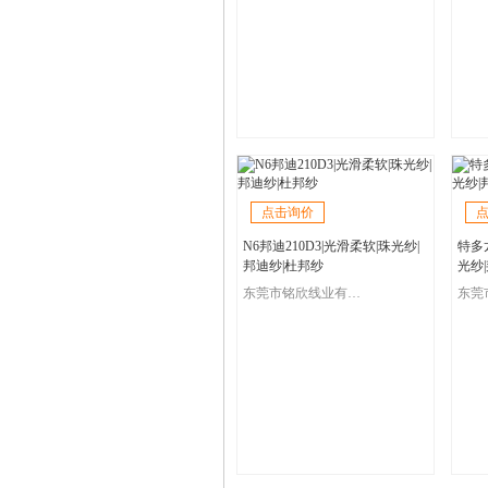
点击询价
N6邦迪210D3|光滑柔软|珠光纱|
特多龙
邦迪纱|杜邦纱
光纱
东莞市铭欣线业有限公司