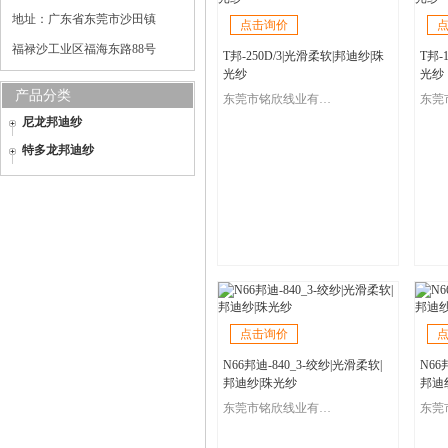
地址：广东省东莞市沙田镇
点击询价
福禄沙工业区福海东路88号
T邦-250D/3|光滑柔软|邦迪纱|珠
T邦-
光纱
光纱
产品分类
东莞市铭欣线业有限公司
尼龙邦迪纱
特多龙邦迪纱
点击询价
N66邦迪-840_3-绞纱|光滑柔软|
N66
邦迪纱|珠光纱
邦迪
东莞市铭欣线业有限公司